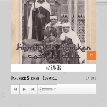
PANIER
Hardrock Striker - Cosmic...
Price
La
14,99 €
00:00