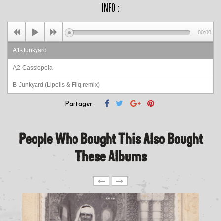
INFO :
00:00
A1-Junkyard
A2-Cassiopeia
B-Junkyard (Lipelis & Filq remix)
Partager
People Who Bought This Also Bought
These Albums