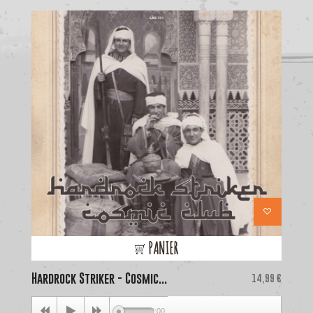
PANIER
Hardrock Striker - Cosmic...
Price
La
14,99 €
00:00