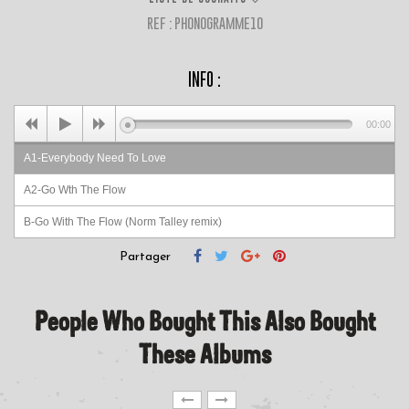
REF : PHONOGRAMME10
INFO :
00:00
A1-Everybody Need To Love
A2-Go Wth The Flow
B-Go With The Flow (Norm Talley remix)
Partager
People Who Bought This Also Bought
These Albums