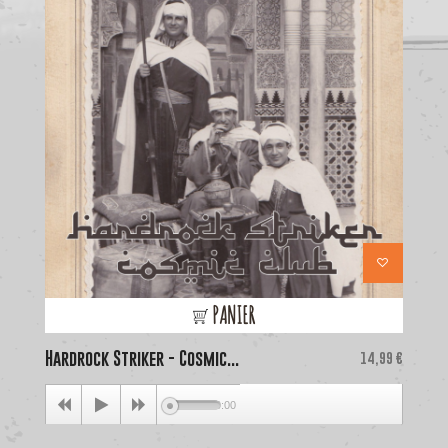
PANIER
Hardrock Striker - Cosmic...
Price
La
14,99 €
00:00