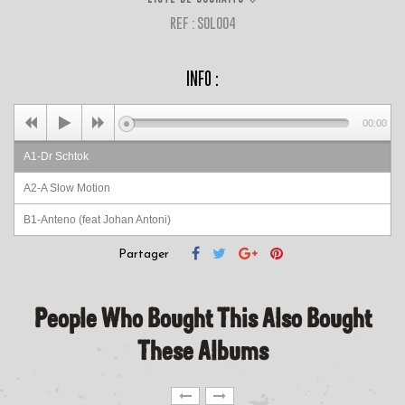
REF : SOL004
INFO :
00:00
A1-Dr Schtok
A2-A Slow Motion
B1-Anteno (feat Johan Antoni)
Partager
People Who Bought This Also Bought
These Albums