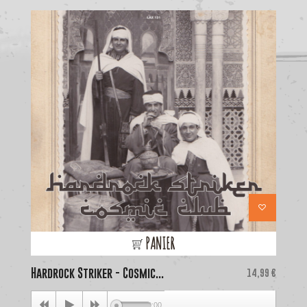
PANIER
Hardrock Striker - Cosmic...
Price
La
14,99 €
00:00