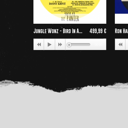
PANIER
Jungle Wonz - Bird In A...
499,99 €
Ron Ha
Price
00:00