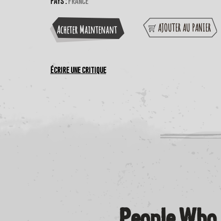
Pays :
France
AJOUTER AU PANIER
Acheter Maintenant
Écrire une critique
People Who 