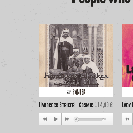
PANIER
Price
Hardrock Striker - Cosmic...
14,99 €
Lady 
00:00