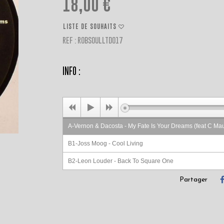
18,00 €
LISTE DE SOUHAITS
REF : ROBSOULLTD017
INFO :
A-Vernon & Dacosta - My Fate Is Your Dreams (feat C Ma
B1-Joss Moog - Cool Living
B2-Leon Louder - Back To Square One
Partager