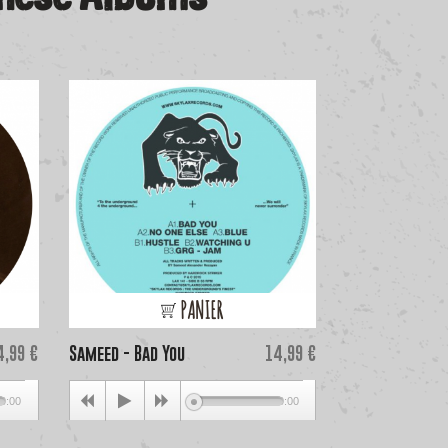
PANIER
ice
Price
4,99 €
Sameed - Bad You
14,99 €
Gari Romalis & 
0:00
00:00