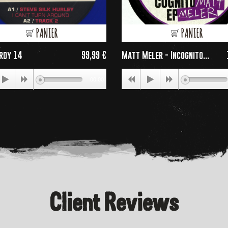
PANIER
PANIER
rdy 14
99,99 €
Matt Meler - Incognito...
Price
P
00:00
Client Reviews