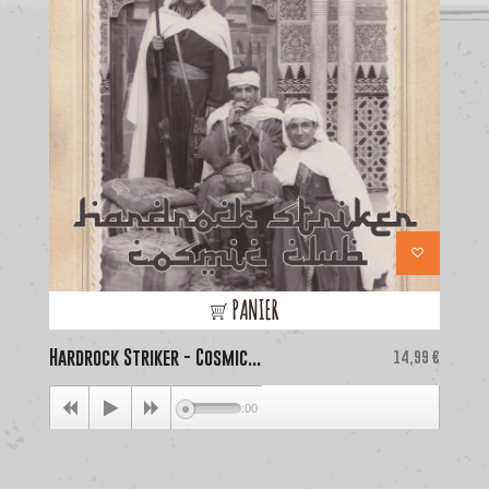
PANIER
Hardrock Striker - Cosmic...
Price
La
14,99 €
00:00