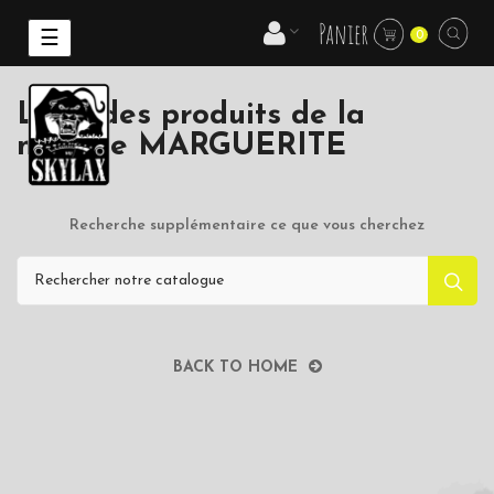
Panier
Basculer
☰
0
la
navigation
Liste des produits de la
marque MARGUERITE
Recherche supplémentaire ce que vous cherchez
BACK TO HOME