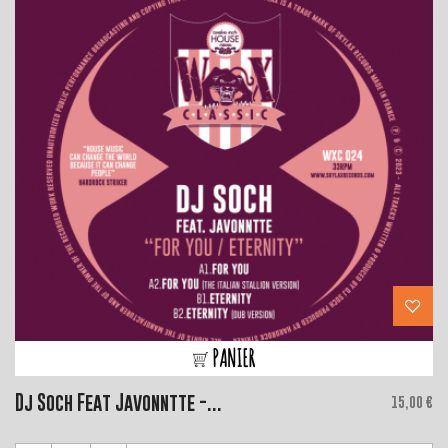
PANIER
Dj Soch Feat Javonntte -...
Price
15,00 €