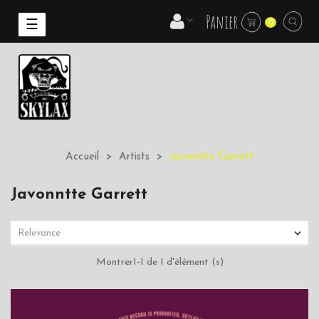
Panier
Basculer
☰
0
la
navigation
Accueil
Artists
Javonntte Garrett
Javonntte Garrett

Relevance
Montrer1-1 de 1 d'élément (s)