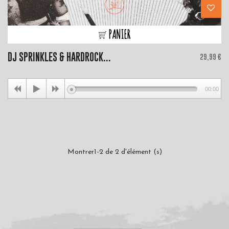
PANIER
DJ SPRINKLES & HARDROCK...
Price
29,99 €
00:00
Montrer1-2 de 2 d'élément (s)