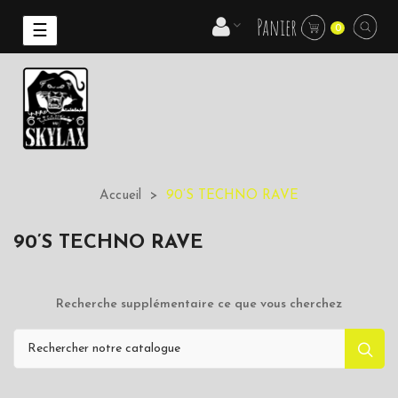
Panier
Basculer
☰
0
la
navigation
Accueil
90’S TECHNO RAVE
90’S TECHNO RAVE
Recherche supplémentaire ce que vous cherchez